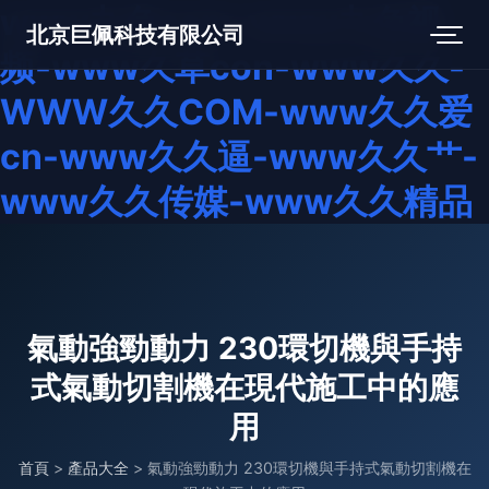
www九色com-www九色视
北京巨佩科技有限公司
频-www久草con-www久久-
WWW久久COM-www久久爱
cn-www久久逼-www久久艹-
www久久传媒-www久久精品
氣動強勁動力 230環切機與手持
式氣動切割機在現代施工中的應
用
首頁
>
產品大全
>
氣動強勁動力 230環切機與手持式氣動切割機在