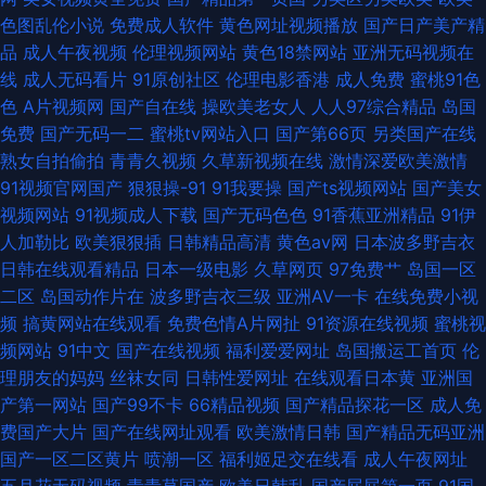
色图乱伦小说
免费成人软件
黄色网址视频播放
国产日产美产精
品
成人午夜视频
伦理视频网站
黄色18禁网站
亚洲无码视频在
线
成人无码看片
91原创社区
伦理电影香港
成人免费
蜜桃91色
色
A片视频网
国产自在线
操欧美老女人
人人97综合精品
岛国
免费
国产无码一二
蜜桃tv网站入口
国产第66页
另类国产在线
熟女自拍偷拍
青青久视频
久草新视频在线
激情深爱欧美激情
91视频官网国产
狠狠操-91
91我要操
国产ts视频网站
国产美女
视频网站
91视频成人下载
国产无码色色
91香蕉亚洲精品
91伊
人加勒比
欧美狠狠插
日韩精品高清
黄色av网
日本波多野吉衣
日韩在线观看精品
日本一级电影
久草网页
97免费艹
岛国一区
二区
岛国动作片在
波多野吉衣三级
亚洲AV一卡
在线免费小视
频
搞黄网站在线观看
免费色情A片网扯
91资源在线视频
蜜桃视
频网站
91中文
国产在线视频
福利爱爱网址
岛国搬运工首页
伦
理朋友的妈妈
丝袜女同
日韩性爱网址
在线观看日本黄
亚洲国
产第一网站
国产99不卡
66精品视频
国产精品探花一区
成人免
费国产大片
国产在线网址观看
欧美激情日韩
国产精品无码亚洲
国产一区二区黄片
喷潮一区
福利姬足交在线看
成人午夜网址