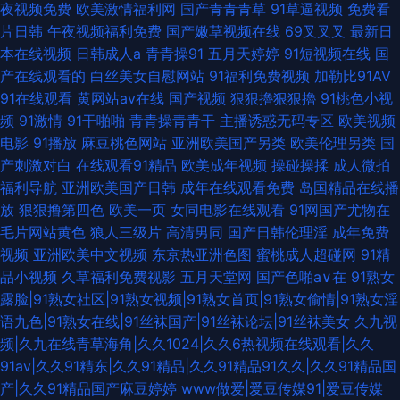
夜视频免费
欧美激情福利网
国产青青青草
91草逼视频
免费看
片日韩
午夜视频福利免费
国产嫩草视频在线
69叉叉叉
最新日
本在线视频
日韩成人a
青青操91
五月天婷婷
91短视频在线
国
产在线观看的
白丝美女自慰网站
91福利免费视频
加勒比91AV
91在线观看
黄网站av在线
国产视频
狠狠擼狠狠擼
91桃色小视
频
91激情
91干啪啪
青青操青青干
主播诱惑无码专区
欧美视频
电影
91播放
麻豆桃色网站
亚洲欧美国产另类
欧美伦理另类
国
产刺激对白
在线观看91精品
欧美成年视频
操碰操揉
成人微拍
福利导航
亚洲欧美国产日韩
成年在线观看免费
岛国精品在线播
放
狠狠撸第四色
欧美一页
女同电影在线观看
91网国产尤物在
毛片网站黄色
狼人三级片
高清男同
国产日韩伦理淫
成年免费
视频
亚洲欧美中文视频
东京热亚洲色图
蜜桃成人超碰网
91精
品小视频
久草福利免费视影
五月天堂网
国产色啪a∨在
91熟女
露脸|91熟女社区|91熟女视频|91熟女首页|91熟女偷情|91熟女淫
语九色|91熟女在线|91丝袜国产|91丝袜论坛|91丝袜美女
久九视
频|久九在线青草海角|久久1024|久久6热视频在线观看|久久
91av|久久91精东|久久91精品|久久91精品91久久|久久91精品国
产|久久91精品国产麻豆婷婷
www做爱|爱豆传媒91|爱豆传媒