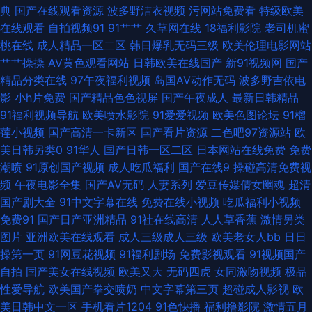
典
国产在线观看资源
波多野洁衣视频
污网站免费看
特级欧美
看片在线 91色视 99视频在线你懂得 国产精品一二三 久久精品社区麻豆 日韩
在线观看
自拍视频91
91艹艹
久草网在线
18福利影院
老司机蜜
桃在线
成人精品一区二区
韩日爆乳无码三级
欧美伦理电影网站
精品一成 无码中文字幕日韩专区 91国产乱子伦 91真人在线实操 成人巨网站
艹艹操操
AV黄色观看网站
日韩欧美在线国产
新91视频网
国产
精品分类在线
97午夜福利视频
岛国AV动作无码
波多野吉依电
国产精品a久久 麻豆精品久久 精品久久人人摩 草莓视频免费网站 国产乱子伦
影
小h片免费
国产精品色色视屏
国产午夜成人
最新日韩精品
91福利视频导航
欧美喷水影院
91爱爱视频
欧美色图论坛
91榴
久久草视频 婷婷在线亚洲国产视频 超碰在线91人人操 91美女总站 婷婷第五
莲小视频
国产高清一卡新区
国产看片资源
二色吧97资源站
欧
美日韩另类0
91华人
国产日韩一区二区
日本网站在线免费
免费
页 亚洲色天堂在线播放 亚洲肏屄基地 九九精品成人 日韩红杏肏屄专区 亚洲
潮喷
91原创国产视频
成人吃瓜福利
国产在线9
操碰高清免费视
频
午夜电影全集
国产AV无码
人妻系列
爱豆传媒倩女幽魂
超清
线路一二三 蜜桃永久免费视频入口 91在线看18 草草女人院 福利理论片 91黑
国产剧大全
91中文字幕在线
免费在线小视频
吃瓜福利小视频
免费91
国产日产亚洲精品
91社在线高清
人人草香蕉
激情另类
料福利网 99成人 国产91免费在线视频 九九热热 欧美三级网站 深夜福利导航
图片
亚洲欧美在线观看
成人三级成人三级
欧美老女人bb
日日
操第一页
91网豆花视频
91福利剧场
免费影视观看
91视频国产
亚洲成av人影院 91k大神频道 国产第22页 91看片婬黄大片在看 国厂av在线
自拍
国产美女在线视频
欧美又大
无码四虎
女同激吻视频
极品
性爱导航
欧美国产拳交喷奶
中文字幕第三页
超碰成人影视
欧
久久总站 欧美淫荡妇一区二区 四虎淫网在线 亚洲天堂AV网狠狠操 91官页网
美日韩中文一区
手机看片1204
91色快播
福利撸影院
激情五月