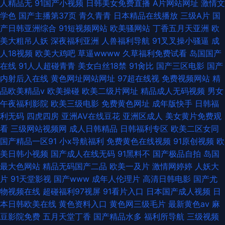
人精品无
91国产小视频
日韩美女免费直播
A片网站网址
激情文
学色
国产主播第37页
青久青青
日本精品在线播放
三级A片
国
产日韩亚洲综合
91短视频网站
欧美骚网站
丁香五月天亚洲
欧
美大粗吊人妖
深夜福利亚洲
人兽福利导航
91叉叉操小骚逼
成
人18视频
欧美大鸡吧
草逼wwww
久草福利免费试看
岛国国产
在线
91人人超碰青青
美女白丝18禁
91肏比
国产三区电影
国产
内射后入在线
黄色网址网站网址
97超在线视
免费视频网站
精
品欧美精品v
欧美操碰
欧美二级片网址
精品成人无码视频
男女
午夜福利影院
欧美三级电影
免费黄色网址
成年版快手
日韩福
利无码
四虎四房
亚洲AV在线豆花
亚洲区成人
美女黄片免费观
看
三级网站视频网
成人日韩精品
日韩福利专区
欧美二区女同
国产精品一区91
小x导航福利
免费黄色在线视频
91原创视频
欧
美日韩小视频
国产成人在线无码
91黑料不
国产极品自拍
岛国
最大色网站
精品无码国产二品
欧美一及片
激情网婷婷
人妖大
片
91天堂影视
国产www
成年人伦理片
高清日韩电影
国产尤
物视频在线
超碰福利97视屏
91看片入口
日本国产成人视频
日
本日韩欧美在线
黄色资料入口
黄色网三级毛片
最新黄色av
麻
豆影院免费
五月天堂丁香
国产精品水多
福利所导航
三级视频