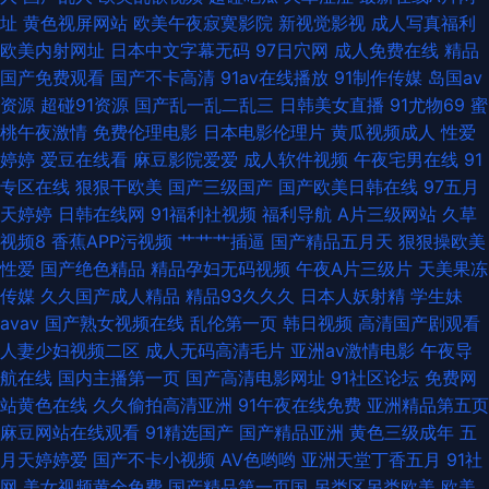
址
黄色视屏网站
欧美午夜寂寞影院
新视觉影视
成人写真福利
人 玖玖资源综合楼 午夜韩国区二区 91青青搞 日韩理伦大片 岛国AV不卡 ts
欧美内射网址
日本中文字幕无码
97日穴网
成人免费在线
精品
国产免费观看
国产不卡高清
91av在线播放
91制作传媒
岛国av
性爱视频网站 蜜桃成人免费网站 岛国不卡Av 欧美黑人性爱o 91app看片 91
资源
超碰91资源
国产乱一乱二乱三
日韩美女直播
91尤物69
蜜
桃午夜激情
免费伦理电影
日本电影伦理片
黄瓜视频成人
性爱
微拍 国产十区在线观看 尤物视频91 日韩欧美 天天干狠狠曰 91福利短视频
婷婷
爱豆在线看
麻豆影院爱爱
成人软件视频
午夜宅男在线
91
专区在线
狠狠干欧美
国产三级国产
国产欧美日韩在线
97五月
香蕉AV国产 欧美日韩中出 91精品天堂 AVAV成人天堂 91麻豆香蕉 国产伊人
天婷婷
日韩在线网
91福利社视频
福利导航
A片三级网站
久草
视频8
香蕉APP污视频
艹艹艹插逼
国产精品五月天
狠狠操欧美
久久五月 欧美人妖 先锋AV中文网 91极品网站 欧美三区精品 福利社午夜影院
性爱
国产绝色精品
精品孕妇无码视频
午夜A片三级片
天美果冻
传媒
久久国产成人精品
精品93久久久
日本人妖射精
学生妹
91超碰人人看 欧美激情专区下一页 久久超碰福利 东京热在线网址蜜桃 福利
avav
国产熟女视频在线
乱伦第一页
韩日视频
高清国产剧观看
人妻少妇视频二区
成人无码高清毛片
亚洲av激情电影
午夜导
色情导航 日韩欧美 色9精品 老司机福利精品 91麻豆天美传媒在线 精品国产
航在线
国内主播第一页
国产高清电影网址
91社区论坛
免费网
站黄色在线
久久偷拍高清亚洲
91午夜在线免费
亚洲精品第五页
福利 色欲久久99精品久久 少妇做爱 91啦国产剧情 国产熟女91 欧洲www视
麻豆网站在线观看
91精选国产
国产精品亚洲
黄色三级成年
五
月天婷婷爱
国产不卡小视频
AV色哟哟
亚洲天堂丁香五月
91社
频 91蜜臀在线观看入口 影音先锋AV无码网 偷拍探花在线网站
网
美女视频黄全免费
国产精品第一页国
另类区另类欧美
欧美