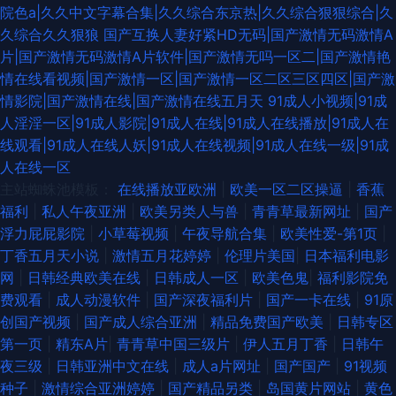
院色a|久久中文字幕合集|久久综合东京热|久久综合狠狠综合|久
久综合久久狠狼
国产互换人妻好紧HD无码|国产激情无码激情A
片|国产激情无码激情A片软件|国产激情无吗一区二|国产激情艳
情在线看视频|国产激情一区|国产激情一区二区三区四区|国产激
情影院|国产激情在线|国产激情在线五月天
91成人小视频|91成
人淫淫一区|91成人影院|91成人在线|91成人在线播放|91成人在
线观看|91成人在线人妖|91成人在线视频|91成人在线一级|91成
人在线一区
主站蜘蛛池模板：
在线播放亚欧洲
|
欧美一区二区操逼
|
香蕉
福利
|
私人午夜亚洲
|
欧美另类人与兽
|
青青草最新网址
|
国产
浮力屁屁影院
|
小草莓视频
|
午夜导航合集
|
欧美性爱-第1页
|
丁香五月天小说
|
激情五月花婷婷
|
伦理片美国
|
日本福利电影
网
|
日韩经典欧美在线
|
日韩成人一区
|
欧美色鬼
|
福利影院免
费观看
|
成人动漫软件
|
国产深夜福利片
|
国产一卡在线
|
91原
创国产视频
|
国产成人综合亚洲
|
精品免费国产欧美
|
日韩专区
第一页
|
精东A片
|
青青草中国三级片
|
伊人五月丁香
|
日韩午
夜三级
|
日韩亚洲中文在线
|
成人a片网址
|
国产国产
|
91视频
种子
|
激情综合亚洲婷婷
|
国产精品另类
|
岛国黄片网站
|
黄色