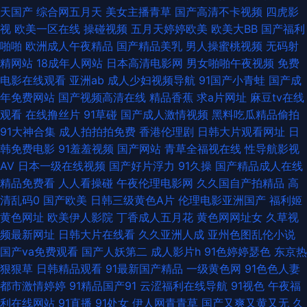
天国产
综合网五月天
美女主播青草
国产高清不卡视频
四虎影
91社区在线观看 福利AV在线观看 久久五月天丁香网 欧美性第一页 新AV福利
视
欧美一区在线
操碰视频
五月天婷婷欧美
欧美大BB
国产福利
啪啪
欧洲成人午夜精品
国产精品美乳
男人操蜜桃视频
无码射
中文一区二区 91九色蝌蚪幼师 97资源站在线在线 岛国成人福利影院 老司机
精网站
18成年人网站
日本高清电影网
男女啪啪午夜视频
免费
电影在线观看
亚洲ab
成人少妇视频导航
91国产小青蛙
国产成
AV福利网站 日韩欧美瑟瑟网站 亚洲男人天堂手机版 91穿媒 91免费看视频
年免费网站
国产视频高清在线
精品香蕉
求a片网址
麻豆tv在线
观看
在线撸丝片
91草碰
国产成人激情视频
黑料吃瓜精品偷拍
www国产视频 日本久久视 91成人一级片 91视屏在线地址发布网 狠狠操
91大神合集
成人拍拍拍免费
香港伦理剧
日韩大片观看网址
日
韩免费电影
91羞羞视频
国产网站
青草全福视在线
性导航影视
com 日韩精品一成 一本一本久久a久久 91九色伦理视频 91秀秀秀视频 草莓
AV
日本一级在线视频
国产好片浮力
91久操
国产精品成人在线
精品免费看
人人看操碰
午夜伦理电影网
久久国自产拍精品
高
视频黄在线观看 国产伊人精品久久 日韩午夜无码 影音先锋女人网 91萝莉伦
清乱码0
国产欧美
日韩三级黄色A片
伦理电影亚洲国产
福利姬
黄色网址
欧美伊人影院
丁香成人五月花
黄色网网址女
久草视
理免费影院 91制片厂精品在线视频 岛国搬运工在线视频 久久嫩草精品 日韩
频最新网址
日韩大片在线看
久久亚洲人成
亚州色图乱伦小说
国产va免费观看
国产人妖第二
成人影片h
91色婷婷瑟色
东京热
福利电影 先锋影音波多野吉衣 91黄在线 av大片在线影视 国产偷自区 欧美日
狠狠草
日韩精品观看
91最新国产精品
一级黄色网
91色色人妻
都市激情婷婷
91精品国产91
云涩福利在线导航
91视色
午夜福
韩AU第四页 色综合一本道在线 影音先锋成人av网址 91激情福利 91在线观
利在线网站
91直播
91处女
伊人网青青草
国产又爽又黄又无
久