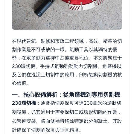
在現代建筑、裝修和市政工程領域，高效、精準的切
割作業是不可或缺的一環。氣動工具以其獨特的優
勢，在眾多動力選擇中占據重要地位。本文將聚焦于
230環切機、手持式氣動強勁動力切割機、角磨機以
及它們在混泥土切割中的應用，剖析氣動切割機的核
心價值。
一、核心設備解析：從角磨機到專用切割機
230環切機
：通常指切割深度可達230毫米的環狀切
割設備，尤其適用于需要深切口或環形切除的作業，
如管道安裝、路面修補時移除特定部分混凝土。其設
計確保了切割的深度與垂直精度。