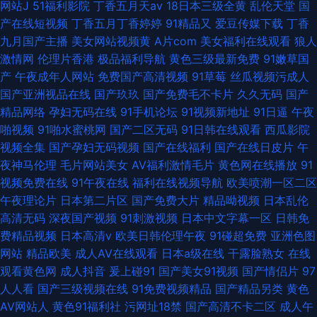
网站J
51福利影院
丁香五月天av
18日本三级全黄
乱伦天堂
国
产在线短视频
丁香五月丁香婷婷
91精品又
爱豆传媒下载
丁香
九月国产主播
美女网站视频黄
A片com
美女福利在线观看
狼人
激情网
伦理片香港
极品福利导航
黄色三级最新免费
91嫩草国
产
午夜成年人网站
免费国产高清视频
91草莓
丝瓜视频污成人
国产亚洲视品在线
国产玖玖
国产免费毛不卡片
久久无码
国产
精品网络
孕妇无码在线
91手机论坛
91视频新地址
91日逼
午夜
啪视频
91啪水蜜桃网
国产二区无码
91日韩在线观看
西瓜影院
视频全集
国产孕妇无码视频
国产在线福利
国产在线日皮片
午
夜神马伦理
毛片网站美女
AV福利激情毛片
黄色网在线播放
91
视频免费在线
91午夜在线
福利在线视频导航
欧美喷潮一区二区
午夜理论片
日本第二片区
国产免费大片
精品呦视频
日本乱伦
高清无码
深夜国产视频
91刺激视频
日本中文字幕一区
日韩免
费精品视频
日本高清v
欧美日韩伦理午夜
91碰超免费
亚洲色图
网站
精品欧美
成人AV在线观看
日本a级在线
干露脸熟女
在线
观看黄色网
成人抖音
爰上碰91
国产美女91视频
国产情侣片
97
人人看
国产三级视频在线
91免费视频精品
国产精品另类
黄色
AV网站人
黄色91福利社
污网址18禁
国产高清不卡二区
成人午