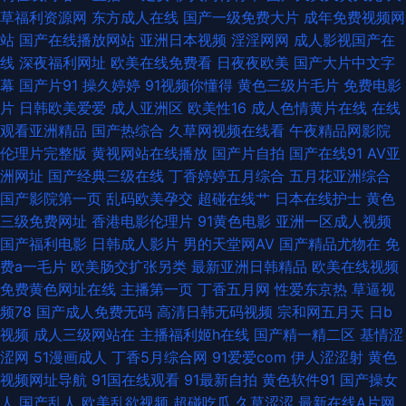
草福利资源网
东方成人在线
国产一级免费大片
成年免费视频网
看视频 国内精品tp天堂 日本福利社12区 亚洲黄色osjdyd 91干福利视频 99视
站
国产在线播放网站
亚洲日本视频
淫淫网网
成人影视国产在
线
深夜福利网址
欧美在线免费看
日夜夜欧美
国产大片中文字
频总站 福利视频站 九一社区在线观看 日韩第6页 自拍一起艹 97国产碰 国产
幕
国产片91
操久婷婷
91视频你懂得
黄色三级片毛片
免费电影
片
日韩欧美爱爱
成人亚洲区
欧美性16
成人色情黄片在线
在线
精品超碰在线 久久一区二区精品福利 日韩在线精品在线 自啪91 91视频首页
观看亚洲精品
国产热综合
久草网视频在线看
午夜精品网影院
伦理片完整版
黄视网站在线播放
国产片自拍
国产在线91
AV亚
蝌蚪 超碰久肏在线 精东成人 欧美亚洲精品性爱 综合不卡在线 91伪娘网站视
洲网址
国产经典三级在线
丁香婷婷五月综合
五月花亚洲综合
国产影院第一页
乱码欧美孕交
超碰在线艹
日本在线护士
黄色
频 东京影院热 后入黑丝少妇免费电影 欧美专区二区 亚洲国产线看 91极品探
三级免费网址
香港电影伦理片
91黄色电影
亚洲一区成人视频
国产福利电影
日韩成人影片
男的天堂网AV
国产精品尤物在
免
花在线 超碰97人人超 欧美一级二级 影音先锋中文字幕资源 97在线观看免费
费a一毛片
欧美肠交扩张另类
最新亚洲日韩精品
欧美在线视频
免费黄色网址在线
主播第一页
丁香五月网
性爱东京热
草逼视
视屏 狠狠美乳插 欧美深喉性爱 性爱AV 91精品色 97精品在线 国产传媒在线
频78
国产成人免费无码
高清日韩无码视频
宗和网五月天
日b
视频
成人三级网站在
主播福利姬h在线
国产精一精二区
基情涩
91 少妇无码一区二区 91黑丝视频最新网址 传媒精品 久久精品超碰 香蕉视频
涩网
51漫画成人
丁香5月综合网
91爱爱com
伊人涩涩射
黄色
视频网址导航
91国在线观看
91最新自拍
黄色软件91
国产操女
91高清系列 92国产福利 国产精品海角大神 欧日美视频 91爱搞屄 AV成人伊
人
国产乱人
欧美乱欲视频
超碰吃瓜
久草涩涩
最新在线A片网