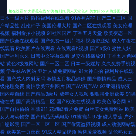
日本一级大片
微拍福利在线观看
91香蕉APP
国产二区三区
国
91剧场啪啪 久久国精 五月性爱网站 91探花内射 久久伊人蜜桃av 91传媒视
产精品性
乱伦种子
美国伦理大片
国产二区在线观看
美女伦理
视频
福利偷拍小视频
91社区国产
丁香五月天堂
欧美变态一区
频在线看 91大香蕉在线 91海角刮伦 男人天堂色91 美女的bb 91热爆国产人
国产综合在线观看
国产免费一级片
福利视频资源站
成人午夜在
线观看
欧美图片在线观看
在线观看h视频
国产a级0
变性人妖
妖伪娘 日韩欧美 九九热25 欧美日韩成人黄色网址 ts人妖交友网站 日韩入√
国产福利永久
日韩中文字幕观看
足交在线播放91
丁香五月色网
站
黄色3级抢网站
国产一区二区
日本一级婬片
久久免费手机视
新不卡AV电影 91艹白虎 91学生妹片黄com www麻酥酥福利姬 成人肏屄福
频
学生妹Av网站
亚洲人成免费网站
91大神自拍
福利片在线观
看
国产成人内射无码
激情五月极品婷婷
国产剧情精品
成人三
利网站 东京热美女性爱网 国内产品免费 久久国产精品色婷婷 欧美不卡成人
级伦理免费
偷怕欧美亚州图片
国产AV国产AV
97亚洲精华液
国内精自线
国产精品3级片
成年女人视频
狠狠撸亚洲欧美
91操
在线 日韩国产熟女网站 亚洲国产艹艹网站 91不用下载免费观看 91高清视频
碰在线
国产高清精品二区
国产欧美在线视频
欧美色综合网
91
国产自拍偷拍
香蕉911
花蝴蝶看片免费
白丝美女免费网站
欧美
在线观看 91日韩 草逼免费视频国 东京热家庭伦理片 国产欧美日本懂色云播
女人与动物交
国产精品无码电影
91插插库
97超碰大香蕉
户外
自慰影院
国产一区二区二区
国产偷窥盗摄视频
成人动漫网站观
久热最新 日韩色情专区 三级黄色日叉视频 五月婷婷六月花 午夜成人区在线
看
欧美第一页夜夜
91成人精品视频
蜜桃爱爱视频
乱伦熟女五