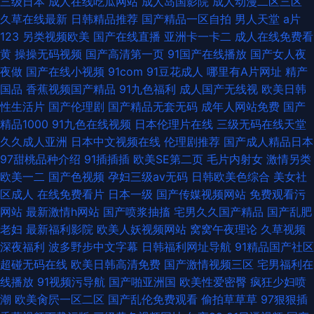
三级日本
成人在线吃瓜网站
成人岛国影院
成人动漫二区三区
久草在线最新
日韩精品推荐
国产精品一区自拍
男人天堂
a片
123
另类视频欧美
国产在线直播
亚洲卡一卡二
成人在线免费看
黄
操操无码视频
国产高清第一页
91国产在线播放
国产女人夜
夜做
国产在线小视频
91com
91豆花成人
哪里有A片网址
精产
国品
香蕉视频国产精品
91九色福利
成人国产无线视
欧美日韩
性生活片
国产伦理剧
国产精品无套无码
成年人网站免费
国产
精品1000
91九色在线视频
日本伦理片在线
三级无码在线天堂
久久成人亚洲
日本中文视频在线
伦理剧推荐
国产成人精品日本
97甜桃品种介绍
91插插插
欧美SE第二页
毛片内射女
激情另类
欧美一二
国产色视频
孕妇三级av无码
日韩欧美色综合
美女社
区成人
在线免费看片
日本一级
国产传媒视频网站
免费观看污
网站
最新激情h网站
国产喷浆抽搐
宅男久久国产精品
国产乱肥
老妇
最新福利影院
欧美人妖视频网站
窝窝午夜理论
久草视频
深夜福利
波多野步中文字幕
日韩福利网址导航
91精品国产社区
超碰无码在线
欧美日韩高清免费
国产激情视频三区
宅男福利在
线播放
91视频污导航
国产啪亚洲国
欧美性爱密臀
疯狂少妇喷
潮
欧美肏屄一区二区
国产乱伦免费观看
偷拍草草草
97狠狠插