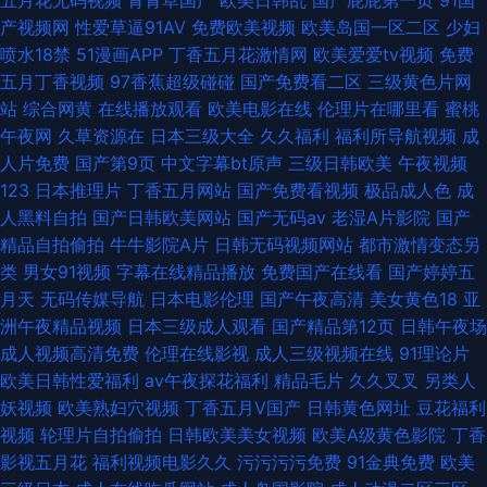
五月花无码视频
青青草国产
欧美日韩乱
国产屁屁第一页
91国
产视频网
性爱草逼91AV
免费欧美视频
欧美岛国一区二区
少妇
喷水18禁
51漫画APP
丁香五月花激情网
欧美爱爱tv视频
免费
五月丁香视频
97香蕉超级碰碰
国产免费看二区
三级黄色片网
站
综合网黄
在线播放观看
欧美电影在线
伦理片在哪里看
蜜桃
午夜网
久草资源在
日本三级大全
久久福利
福利所导航视频
成
人片免费
国产第9页
中文字幕bt原声
三级日韩欧美
午夜视频
123
日本推理片
丁香五月网站
国产免费看视频
极品成人色
成
人黑料自拍
国产日韩欧美网站
国产无码av
老湿A片影院
国产
精品自拍偷拍
牛牛影院A片
日韩无码视频网站
都市激情变态另
类
男女91视频
字幕在线精品播放
免费国产在线看
国产婷婷五
月天
无码传媒导航
日本电影伦理
国产午夜高清
美女黄色18
亚
洲午夜精品视频
日本三级成人观看
国产精品第12页
日韩午夜场
成人视频高清免费
伦理在线影视
成人三级视频在线
91理论片
欧美日韩性爱福利
av午夜探花福利
精品毛片
久久叉叉
另类人
妖视频
欧美熟妇穴视频
丁香五月V国产
日韩黄色网址
豆花福利
视频
轮理片自拍偷拍
日韩欧美美女视频
欧美A级黄色影院
丁香
影视五月花
福利视频电影久久
污污污污免费
91金典免费
欧美