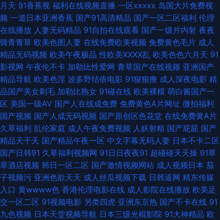
月天
91香蕉视
福利在线视频直播
一区xxxxx
岛国大片免费视
一区一区三91 91大香蕉公开在线 日韩丝袜OL 日韩中文字幕有码 先锋av资
频
一道日本亚洲香蕉
国产91高清精品
国产一区二区福利
伦理
在线播放
人妻无码精品
91自拍在线观看
国产一级片内射
夜夜
源网在线 香蕉人在线 影音先锋熟女资源网站 91操碰免费视频t 91麻豆精品久
骑青青草
欧美色图人妻
在线免费欧美视频
免费黄色毛片
成人
精品无码视频
欧美午夜极品
性欧美ⅩⅩⅩⅩ乱
欧美色色六月天
91
久 91色后入 91在线精品尤物 91资源总站在线观看 成人午夜福利视频 传媒视
影视网
午夜伦不卡
加勒比性爱网
青草国产在线视频
亚洲国产
精品导航
欧美色淫
波多野结依电影
91狠狠撸
成人深夜电影
精
频在线看 东方av亚洲 东方av在线网 九一蜜桃 久久精产品 久久96 久荜中文
品国产美女剃毛
加勒比熟女
91碰在线
欧美裸模
萌白酱国产一
区
美国一级AV
国产人在线成免费
免费黄色A片网址
微拍福利
字摹 免费成人毛片视频 欧美性爱a 日逼不卡 日韩无人区视频 先锋影音aV中
国产视频
国产人成无码视频
国产原创区色花堂
在线免费黄A片
久草福利
乱伦家庭
成人午夜免费视频
人妖射精
国产屁屁
国产
文字幕 伊人久久新址 91豆花久久 91福利姬视频 91网免费看嫩草 97人妻网 A
精品天干天
国产精品午夜一区
中文字幕无码人妻
日本不卡二区
国产日韩91
久草福利视频网
91日日夜夜91
超碰碰天天操
91草
片共享资源吧 国产激情精品在线 国产做受高潮久久 加勒比大香蕉东京热 男
草酒店视频
韩日一区二区
国产激情视频网站
成人视频日本
茄
子视频污
亚洲色欲天天
成人丝瓜视频下载
日韩逼网
精东传媒
女福利视频 日韩成人卡一 日韩精品A片一区二区 久久精品中文字幕麻豆 在
入口
黄wwww色
香港伦理电影在线
成人影院在线播放
欧美足
交一区二区
91视频电影
另类四虎
亚洲东京热
国产不卡在线
91
线91VA视频 91韩国老司机 91蜜桃日韩 91熟女露脸专区 爱福利91微拍 岛国
九色视频
日本天堂视频导航
日本三级光棍影院
91大神精品
欧