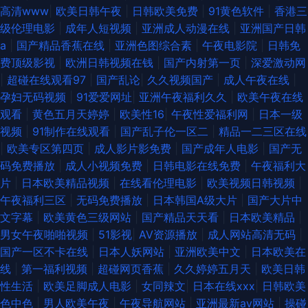
高清www
|
欧美日韩午夜
|
日韩欧美免费
|
91黄色软件
|
香港三
级伦理电影
|
成年人短视频
|
亚洲成人动漫在线
|
亚洲国产日韩
a
|
国产精品香蕉在线
|
亚洲色图综合素
|
午夜电影院
|
日韩免
费顶级影视
|
欧洲日韩视频在钱
|
国产内射第一页
|
深爱激动网
|
超碰在线观看97
|
国产乱论
|
久久视频国产
|
成人午夜在线
|
孕妇无码视频
|
91爱爱网址
|
亚洲午夜福利久久
|
欧美午夜在线
观看
|
黄色五月天婷婷
|
欧美性16
|
午夜性爱福利网
|
日本一级
视频
|
91制作在线观看
|
国产乱子伦一区二
|
精品一二三区在线
|
欧美专区第四页
|
成人影片影免费
|
国产成年人电影
|
国产无
码免费播放
|
成人小视频免费
|
日韩电影在线免费
|
午夜福利大
片
|
日本欧美精品视频
|
在线看伦理电影
|
欧美视频日韩视频
|
午夜福利三区
|
无码免费播放
|
日本韩国A级大片
|
国产大片中
文字幕
|
欧美黄色三级网站
|
国产精品天天看
|
日本欧美精品
|
男女午夜啪啪视频
|
51影视
|
AV资源播放
|
成人网站高清无码
|
国产一区不卡在线
|
日本人妖网站
|
亚洲欧美中文
|
日本欧美在
线
|
第一福利视频
|
超碰网页香蕉
|
久久婷婷五月天
|
欧美日韩
性生活
|
欧美足脚成人电影
|
女同辣文
|
日本在线xxx
|
日韩欧美
色中色
|
男人欧美午夜
|
午夜导航网站
|
亚洲最新av网站
|
操碰