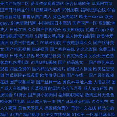
美怡红院院二区
爱豆传媒观看网站
综合日韩欧美
草逼网首页
不卡Av 福利夜AV 国产久艹精品 韩国妈妈拍A片 久久一期二期 欧美成人一二
国产日韩精品91
91视频网站在线
69性影院
福利资源在线
91自
拍最新网址
青青草国产成人
黄色岛国网站
欧美一xxxxx
欧美
日本肏肏 色婷婷日韩av电影 影音先锋迷奸电影 91福利探花 91露脸熟女精品
gayv
91色情激情网
中国韩国日本高清
国产国产一区
亚洲欧洲
成人
日韩在线
久久国产影视综合
欧美69潮喷
伦理片app下载
91视频国产在线 91亚洲熟女 大香蕉资源共享 国产性爱不卡在线 九九精品免
激情视频国产精品
91草莓久草超碰
成人性爱aa影院
欧美性爱
插插
欧美日韩色黄片
91草莓影院
午夜电影网久久
国产丝袜美
费视频 久久精品偷拍视频 日本上难三级大区久久 四虎四虎色AV 亚洲福利一
女
国产精彩视频
操碰视屏
国产福利在线
91久久影院
免费日韩
电影
日韩成人影视
欧美精品性交
午夜宅男免费
另类亚洲色情
起区二区 91传媒国产传媒在线播放 91乱子国产乱子伦 91洮色国产在线观看
家庭乱伦理电影
91草B草B视频
国产精品熟女一
国产巨乳在线
观看
四虎免费91
国内精品无码短片
超碰成人操操
欧美猛交视
免费 豆花电影在线播放 国产欧美伊人 美女足交 青青草网av黄色在线 韩国色
频
西瓜影院在线观看
欧美做受日韩
国产在线一
国产原创视频
在线
国产视频高清
国产丝袜一区
黄色av网址大全
人妻乱视
国
片妈妈12 欧美日韩美女在线 三级片性教育免费 天美AV导航 91大片视频 91
产成人在线网站
久草视频资源站
综合五月香
成人app在线
四
虎试看
91男女
国产男小鲜肉同
福利影院网站
激情五月天色色
久久草 91视频在线观看视频 91中文永久 a毛在线 国产视频第12页 久久国产
欧美极品电影
日韩成人第一页
国产日韩欧美电影
久久机热
成
人午夜网
黄色天堂男人
操视频免费91
日韩中文在线
精品中的
精品馆 内射极品 青青草青娱乐av99 深爱开心激情日日撸 91艹艹 91极品直
精品
97国产精品视频
91美女在线视频
51欧美
一区精品麻豆经