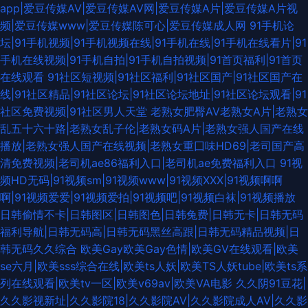
app|爱豆传媒AV|爱豆传媒AV网|爱豆传媒A片|爱豆传媒A片视
频|爱豆传媒www|爱豆传媒陈可心|爱豆传媒成人网
91手机论
坛|91手机视频|91手机视频在线|91手机在线|91手机在线看片|91
手机在线视频|91手机自拍|91手机自拍视频|91首页福利|91首页
在线观看
91社区短视频|91社区福利|91社区国产|91社区国产在
线|91社区精品|91社区论坛|91社区论坛地址|91社区论坛观看|91
社区免费视频|91社区男人天堂
老熟女肥臀AV老熟女A片|老熟女
乱五十六十路|老熟女乱子伦|老熟女码A片|老熟女强人国产在线
播放|老熟女强人国产在线视频|老熟女重囗味HD69|老司国产高
清免费视频|老司机ae86福利入口|老司机ae免费福利入口
91视
频HD无码|91视频sm|91视频www|91视频XXX|91视频啊啊
啊|91视频爱爱|91视频爱拍|91视频吧|91视频白袜|91视频播放
日韩偷情不卡|日韩图区|日韩图色|日韩兔费|日韩无卡|日韩无码
福利导航|日韩无码高|日韩无码黑丝高跟|日韩无码精品视频|日
韩无码久久综合
欧美Gay欧美Gay色情|欧美GV在线观看|欧美
se六月|欧美sss综合在线|欧美ts人妖|欧美TS人妖tube|欧美ts系
列在线观看|欧美tv一区|欧美v69av|欧美VA电影
久久阴91豆花|
久久影视新址|久久影院18|久久影院AV|久久影院成人AV|久久影