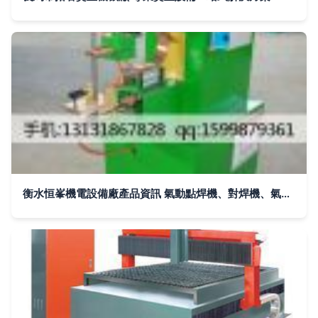
衡水恒峯機電設備廠產品資訊 氣動點焊機、對焊機、氣動切割機批發指南