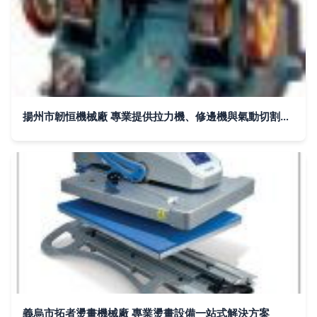
揚州市韌恒機械廠 專業提供拉力機、修邊機與氣動切割機等建材加工設備
義烏市拓者燙畫機械廠 專業燙畫設備一站式解決方案