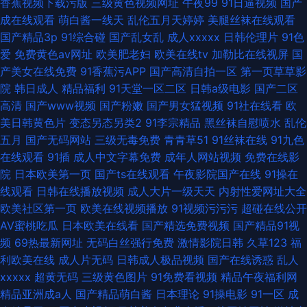
香蕉视频下载污版
三级黄色视频网址
午夜99
91日逼视频
国产
成在线观看
萌白酱一线天
乱伦五月天婷婷
美腿丝袜在线观看
国产精品3p
91综合碰
国产乱女乱
成人xxxxx
日韩伦理片
91色
爱
免费黄色av网址
欧美肥老妇
欧美在线tv
加勒比在线视屏
国
产美女在线免费
91香蕉污APP
国产高清自拍一区
第一页草草影
院
韩日成人
精品福利
91天堂一区二区
日韩a级电影
国产二区
高清
国产www视频
国产粉嫩
国产男女猛视频
91社在线看
欧
美日韩黄色片
变态另态另类2
91李宗精品
黑丝袜自慰喷水
乱伦
五月
国产无码网站
三级无毒免费
青青草51
91丝袜在线
91九色
在线观看
91插
成人中文字幕免费
成年人网站视频
免费在线影
院
日本欧美第一页
国产ts在线观看
午夜影院国产在线
91操在
线观看
日韩在线播放视频
成人大片一级天天
内射性爱网址大全
欧美社区第一页
欧美在线视频播放
91视频污污污
超碰在线公开
AV蜜桃吃瓜
日本欧美在线看
国产精选免费视频
国产精品91视
频
69热最新网址
无码白丝强行免费
激情影院日韩
久草123
福
利欧美在线
成人片无码
日韩成人极品视频
国产在线诱惑
乱人
xxxxx
超黄无码
三级黄色图片
91免费看视频
精品午夜福利网
精品亚洲成a人
国产精品萌白酱
日本理论
91操电影
91一区
成