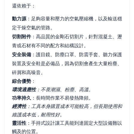
還依賴于：
動力源
：足夠容量和壓力的空氣壓縮機，以及輸送穩
定干燥空氣的管路。
切割附件
：高品質的金剛石切割片，針對混凝土、瀝
青或石材有不同的配方和結構設計。
安全裝備
：護目鏡、防塵口罩、防震手套、聽力保護
裝置及安全鞋是必備品，因為切割會產生大量粉塵、
碎屑和高噪音。
綜合優勢
：
環境適應性
：不畏潮濕、粉塵、高溫。
功率持久
：長時間作業不易發熱降頻。
經濟性
：工具本身購置成本可能較高，但長期使用和
維護成本低，耐用性好。
靈活性
：手持式設計讓工具能到達固定大型設備難以
觸及的位置。