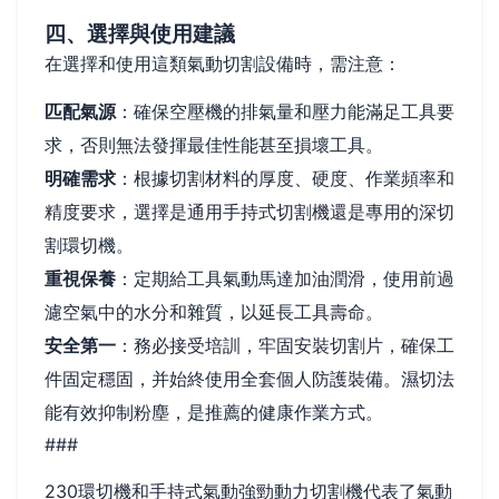
四、選擇與使用建議
在選擇和使用這類氣動切割設備時，需注意：
匹配氣源
：確保空壓機的排氣量和壓力能滿足工具要
求，否則無法發揮最佳性能甚至損壞工具。
明確需求
：根據切割材料的厚度、硬度、作業頻率和
精度要求，選擇是通用手持式切割機還是專用的深切
割環切機。
重視保養
：定期給工具氣動馬達加油潤滑，使用前過
濾空氣中的水分和雜質，以延長工具壽命。
安全第一
：務必接受培訓，牢固安裝切割片，確保工
件固定穩固，并始終使用全套個人防護裝備。濕切法
能有效抑制粉塵，是推薦的健康作業方式。
###
230環切機和手持式氣動強勁動力切割機代表了氣動