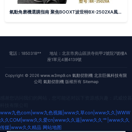
氣動角磨機選購指南 聚焦BOOXT波世特BX-2502XA風動切割機
電話：1850318**
地址：北京市房山區洪寺街甲2號院7號樓A
座1單元4層4139號
Copyright © 2026
www.w3mp9.cn
氣動切割機
北京巨佩科技有限
公司
氣動切割機
版權所有
Sitemap
感谢您访问我们的网站，您可能还对以下资源感兴趣：武威饺暮
科技有限公司
www九色com|www九色视频|www久草con|www久久|WWW
久久COM|www久久爱cn|www久久逼|www久久艹|www久久
传媒|www久久精品
网站地图