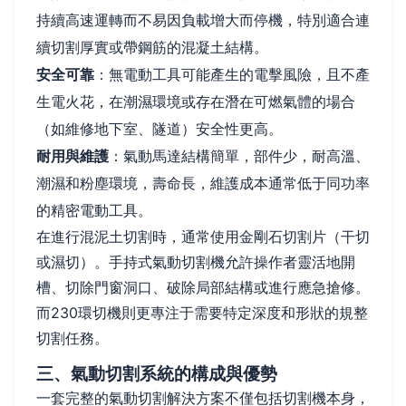
持續高速運轉而不易因負載增大而停機，特別適合連
續切割厚實或帶鋼筋的混凝土結構。
安全可靠
：無電動工具可能產生的電擊風險，且不產
生電火花，在潮濕環境或存在潛在可燃氣體的場合
（如維修地下室、隧道）安全性更高。
耐用與維護
：氣動馬達結構簡單，部件少，耐高溫、
潮濕和粉塵環境，壽命長，維護成本通常低于同功率
的精密電動工具。
在進行混泥土切割時，通常使用金剛石切割片（干切
或濕切）。手持式氣動切割機允許操作者靈活地開
槽、切除門窗洞口、破除局部結構或進行應急搶修。
而230環切機則更專注于需要特定深度和形狀的規整
切割任務。
三、氣動切割系統的構成與優勢
一套完整的氣動切割解決方案不僅包括切割機本身，