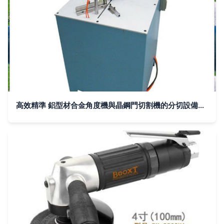
高效精準 鋁型材合金角度機與晶鋼門切割機的分切設備解析