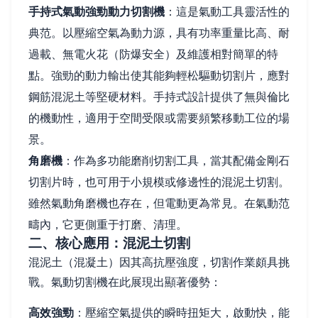
手持式氣動強勁動力切割機
：這是氣動工具靈活性的
典范。以壓縮空氣為動力源，具有功率重量比高、耐
過載、無電火花（防爆安全）及維護相對簡單的特
點。強勁的動力輸出使其能夠輕松驅動切割片，應對
鋼筋混泥土等堅硬材料。手持式設計提供了無與倫比
的機動性，適用于空間受限或需要頻繁移動工位的場
景。
角磨機
：作為多功能磨削切割工具，當其配備金剛石
切割片時，也可用于小規模或修邊性的混泥土切割。
雖然氣動角磨機也存在，但電動更為常見。在氣動范
疇內，它更側重于打磨、清理。
二、核心應用：混泥土切割
混泥土（混凝土）因其高抗壓強度，切割作業頗具挑
戰。氣動切割機在此展現出顯著優勢：
高效強勁
：壓縮空氣提供的瞬時扭矩大，啟動快，能